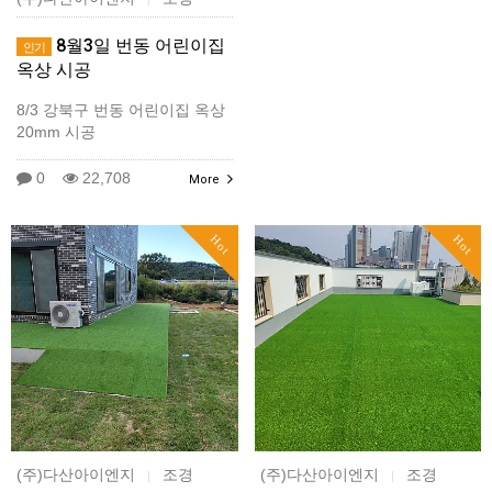
8월3일 번동 어린이집
인기
옥상 시공
8/3 강북구 번동 어린이집 옥상
20mm 시공
0
22,708
More
Hot
Hot
(주)다산아이엔지
조경
(주)다산아이엔지
조경
|
|