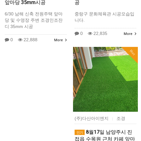
앞마당 35mm시공
공
6/30 남해 신축 전원주택 앞마
중랑구 문화체육관 시공모습입
당 및 수영장 주변 조경인조잔
니다.
디 35mm 시공
0
22,835
More
0
22,888
More
Hot
(주)다산아이엔지
조경
|
8월17일 남양주시 진
인기
접읍 수목원 근처 카페 앞마