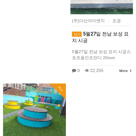
(주)다산아이엔지
조경
|
5월27일 전남 보성 묘
인기
지 시공
5월27일 전남 보성 묘지 시공스
포츠용인조잔디 20mm
0
22,255
More
Hot