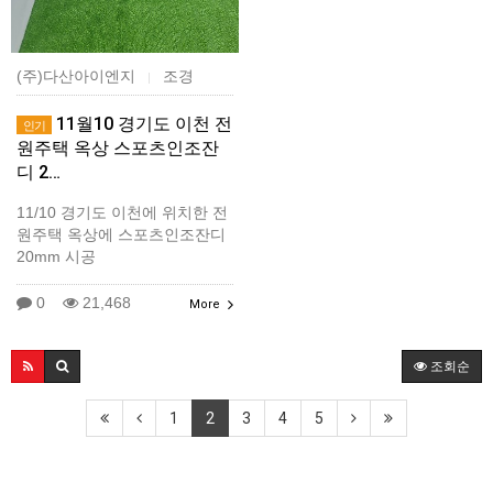
(주)다산아이엔지
조경
|
11월10 경기도 이천 전
인기
원주택 옥상 스포츠인조잔
디 2…
11/10 경기도 이천에 위치한 전
원주택 옥상에 스포츠인조잔디
20mm 시공
0
21,468
More
조회순
1
2
3
4
5