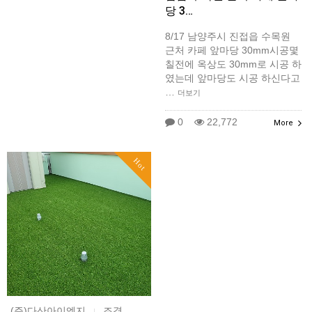
당 3…
8/17 남양주시 진접읍 수목원
근처 카페 앞마당 30mm시공몇
칠전에 옥상도 30mm로 시공 하
였는데 앞마당도 시공 하신다고
…
더보기
0
22,772
More
Hot
(주)다산아이엔지
조경
|