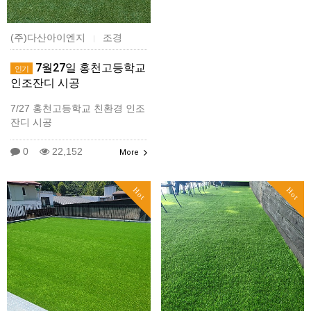
(주)다산아이엔지
조경
|
7월27일 홍천고등학교
인기
인조잔디 시공
7/27 홍천고등학교 친환경 인조
잔디 시공
0
22,152
More
Hot
Hot