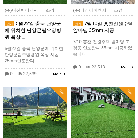
(주)다산아이엔지
조경
(주)다산아이엔지
조경
|
|
5월22일 충북 단양군
7월10일 홍천전원주택
인기
인기
에 위치한 단양군립요양병
앞마당 35mm 시공
원 옥상 …
7/10 홍천 전원주택 앞마당 조
경용 인조잔디 35mm 시공하였
5월22일 충북 단양군에 위치한
습니다.
단양군립요양병원 옥상 시공
25mm인조잔디
0
22,513
More
0
22,539
More
Hot
Hot