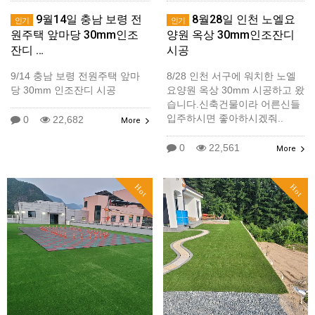
9월14일 충남 보령 전
8월28일 인천 노엘요
인기
인기
원주택 앞마당 30mm인조
양원 옥상 30mm인조잔디
잔디 …
시공
9/14 충남 보령 전원주택 앞마
8/28 인천 서구에 워치한 노엘
당 30mm 인조잔디 시공
요양원 옥상 30mm 시공하고 왔
습니다.신축건물이라 어른신들
입주하시면 좋아하시겠줘..
0
22,682
More
0
22,561
More
Hot
Hot