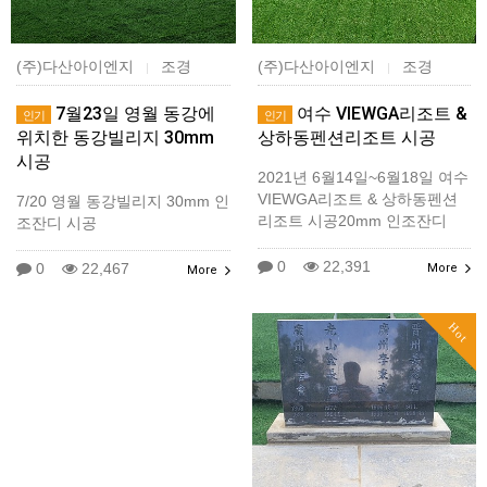
(주)다산아이엔지
조경
(주)다산아이엔지
조경
|
|
7월23일 영월 동강에
여수 VIEWGA리조트 &
인기
인기
위치한 동강빌리지 30mm
상하동펜션리조트 시공
시공
2021년 6월14일~6월18일 여수
VIEWGA리조트 & 상하동펜션
7/20 영월 동강빌리지 30mm 인
리조트 시공20mm 인조잔디
조잔디 시공
0
22,391
0
22,467
More
More
Hot