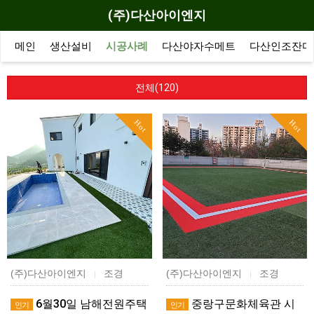
(주)다산아이엔지
메인
생산설비
시공사례
다산야자수메트
다산인조잔디
전체(120)
Hot
Hot
(주)다산아이엔지
조경
(주)다산아이엔지
조경
|
|
6월30일 남해전원주택
중랑구문화체육관 시
인기
인기