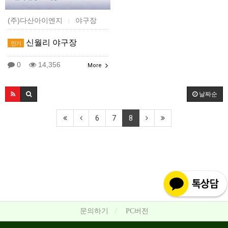
(주)다산아이엔지
야구장
|
신월리 야구장
인기
0
14,356
More
날짜순
6
7
8
문의하기
PC버전