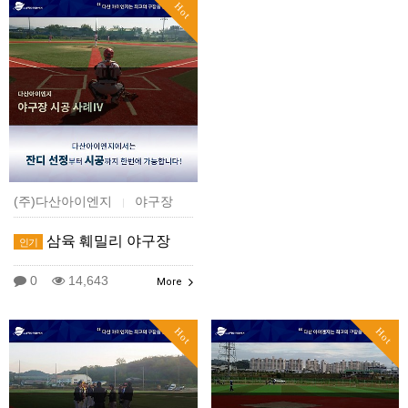
Hot
(주)다산아이엔지
야구장
|
삼육 훼밀리 야구장
인기
0
14,643
More
Hot
Hot