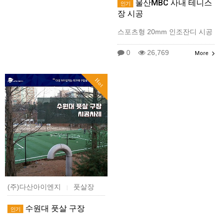
울산MBC 사내 테니스
인기
장 시공
스포츠형 20mm 인조잔디 시공
0
26,769
More
Hot
(주)다산아이엔지
풋살장
|
수원대 풋살 구장
인기