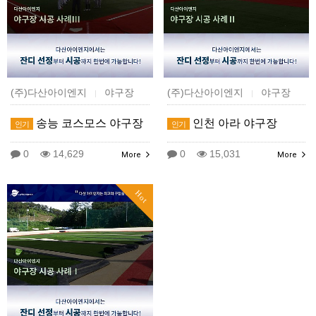
(주)다산아이엔지
야구장
(주)다산아이엔지
야구장
|
|
송능 코스모스 야구장
인천 아라 야구장
인기
인기
0
14,629
0
15,031
More
More
Hot