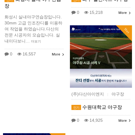
장
0
15,218
More
화성시 실내야구연습장입니다.
30mm 고급 인조잔디를 이용하
여 작업을 하였습니다.다산의
Hot
전문 시공자의 모습입니다. 실
내이다보니…
더보기
0
16,557
More
(주)다산아이엔지
야구장
|
수원대학교 야구장
인기
0
14,925
More