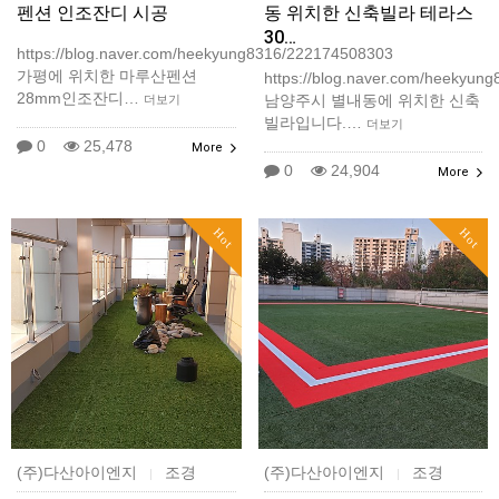
펜션 인조잔디 시공
동 위치한 신축빌라 테라스
30…
https://blog.naver.com/heekyung8316/222174508303
가평에 위치한 마루산펜션
https://blog.naver.com/heekyun
28mm인조잔디…
남양주시 별내동에 위치한 신축
더보기
빌라입니다.…
더보기
0
25,478
More
0
24,904
More
Hot
Hot
(주)다산아이엔지
조경
(주)다산아이엔지
조경
|
|