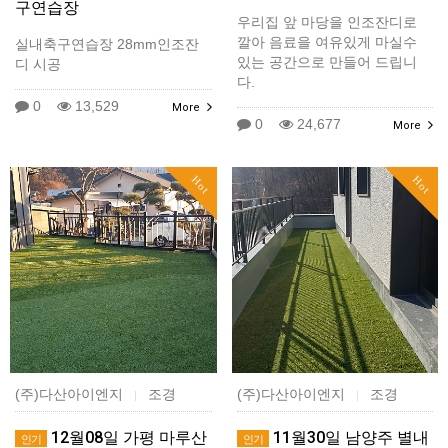
구연습장
우리집 앞 마당을 인조잔디로
깔아 음료을 여유있게 마실수
실내축구연습장 28mm인조잔
있는 공간으로 만들어 드립니
디 시공
다.
0
13,529
More
0
24,677
More
Hot
Hot
(주)다산아이엔지
조경
(주)다산아이엔지
조경
|
|
12월08일 가평 마루산
11월30일 남양주 별내
인기
인기