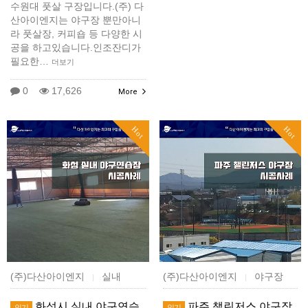
수원대 풋살 구장입니다.(주) 다
산아이엔지는 야구장 뿐만아니
라 풋살장, 커피숍 등 다양한 시
공을 하고있습니다.인조잔디가
필요한…
더보기
0
17,626
More
Hot
Hot
(주)다산아이엔지
실내
(주)다산아이엔지
야구장
|
|
화성시 실내 야구연습
파주 챌린저스 야구장
인기
인기