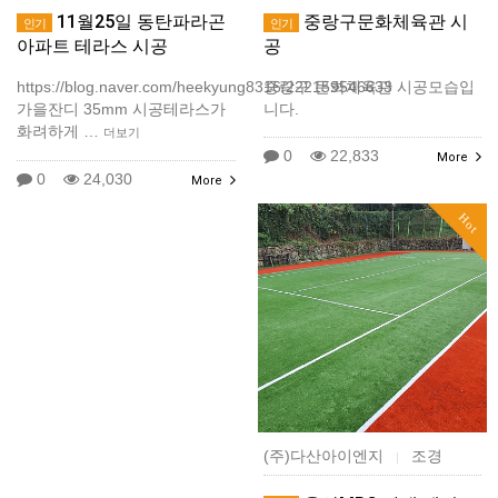
11월25일 동탄파라곤
중랑구문화체육관 시
인기
인기
아파트 테라스 시공
공
https://blog.naver.com/heekyung8316/222159546633
중랑구 문화체육관 시공모습입
가을잔디 35mm 시공테라스가
니다.
화려하게 …
더보기
0
22,833
More
0
24,030
More
Hot
(주)다산아이엔지
조경
|