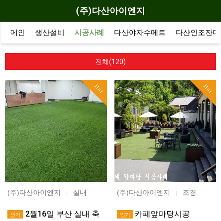
(주)다산아이엔지
메인
생산설비
시공사례
다산야자수메트
다산인조잔디
전체(120)
Hot
Hot
(주)다산아이엔지
실내
(주)다산아이엔지
조경
|
|
2월16일 부산 실내 축
카페앞마당시공
인기
인기