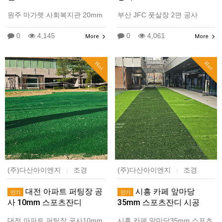
원주 마가렛 사회복지관 20mm
부산 JFC 풋살장 2면 공사
0
4,145
0
4,061
More
More
Hot
Hot
(주)다산아이엔지
조경
(주)다산아이엔지
조경
|
|
대전 아파트 퍼팅장 공
시흥 카페 앞마당
인기
인기
사 10mm 스포츠잔디
35mm 스포츠잔디 시공
대전 아파트 퍼팅장 공사10mm
시흥 카페 앞마당35mm 스포츠