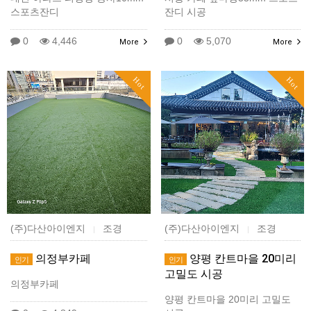
스포츠잔디
잔디 시공
0
4,446
0
5,070
More
More
Hot
Hot
(주)다산아이엔지
조경
(주)다산아이엔지
조경
|
|
의정부카페
양평 칸트마을 20미리
인기
인기
고밀도 시공
의정부카페
양평 칸트마을 20미리 고밀도