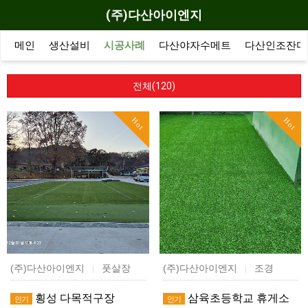
(주)다산아이엔지
메인
생산설비
시공사례
다산야자수메트
다산인조잔디
전체(120)
Hot
Hot
(주)다산아이엔지
풋살장
(주)다산아이엔지
조경
|
|
횡성 다목적구장
삼육초등학교 휴게소
인기
인기