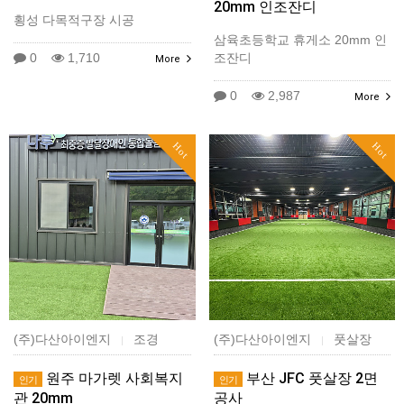
20mm 인조잔디
횡성 다목적구장 시공
삼육초등학교 휴게소 20mm 인
0
1,710
조잔디
More
0
2,987
More
Hot
Hot
(주)다산아이엔지
조경
(주)다산아이엔지
풋살장
|
|
원주 마가렛 사회복지
부산 JFC 풋살장 2면
인기
인기
관 20mm
공사