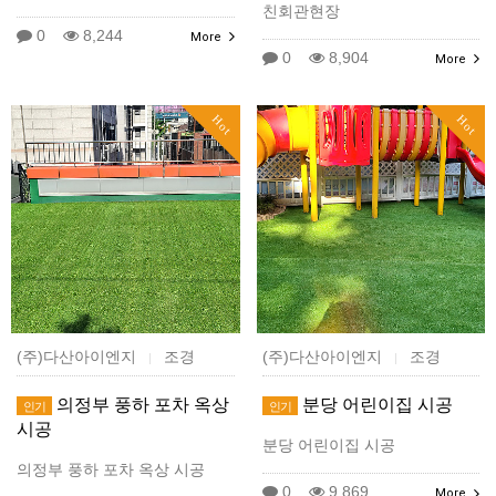
친회관현장
0
8,244
More
0
8,904
More
Hot
Hot
(주)다산아이엔지
조경
(주)다산아이엔지
조경
|
|
의정부 풍하 포차 옥상
분당 어린이집 시공
인기
인기
시공
분당 어린이집 시공
의정부 풍하 포차 옥상 시공
0
9,869
More