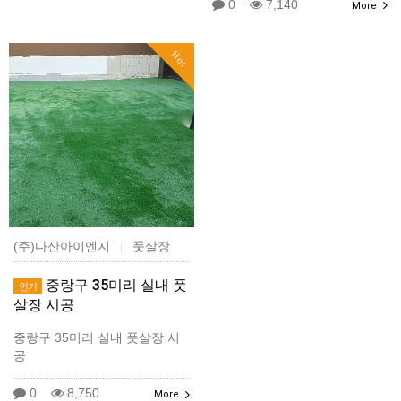
0
7,140
More
Hot
(주)다산아이엔지
풋살장
|
중랑구 35미리 실내 풋
인기
살장 시공
중랑구 35미리 실내 풋살장 시
공
0
8,750
More