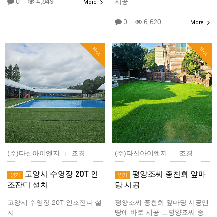
0
4,849
시공
More
0
6,620
More
Hot
Hot
(주)다산아이엔지
조경
(주)다산아이엔지
조경
|
|
고양시 수영장 20T 인
평양조씨 종친회 앞마
인기
인기
조잔디 설치
당 시공
고양시 수영장 20T 인조잔디 설
평양조씨 종친회 앞마당 시공맨
치
땅에 바로 시공 ㅡ평양조씨 종