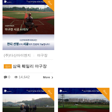
Hot
(주)다산아이엔지
야구장
|
삼육 훼밀리 야구장
인기
0
14,642
More
Hot
Hot