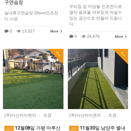
구연습장
우리집 앞 마당을 인조잔디로
깔아 음료을 여유있게 마실수
실내축구연습장 28mm인조잔
있는 공간으로 만들어 드립니
디 시공
다.
0
13,527
More
0
24,676
More
Hot
Hot
(주)다산아이엔지
조경
(주)다산아이엔지
조경
|
|
12월08일 가평 마루산
11월30일 남양주 별내
인기
인기