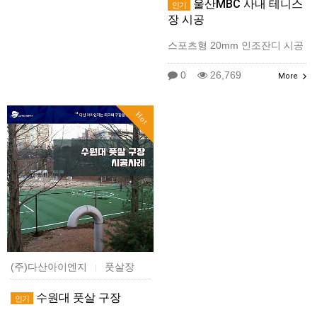
울산MBC 사내 테니스
인기
장 시공
스포츠형 20mm 인조잔디 시공
0
26,769
More
Hot
(주)다산아이엔지
풋살장
|
수원대 풋살 구장
인기