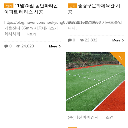
11월25일 동탄파라곤
중랑구문화체육관 시
인기
인기
아파트 테라스 시공
공
https://blog.naver.com/heekyung8316/222159546633
중랑구 문화체육관 시공모습입
가을잔디 35mm 시공테라스가
니다.
화려하게 …
더보기
0
22,832
More
0
24,029
More
Hot
(주)다산아이엔지
조경
|