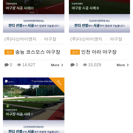
(주)다산아이엔지
야구장
(주)다산아이엔지
야구장
|
|
송능 코스모스 야구장
인천 아라 야구장
인기
인기
0
14,627
0
15,029
More
More
Hot