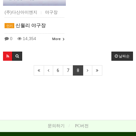
(주)다산아이엔지
야구장
|
신월리 야구장
인기
0
14,354
More
날짜순
6
7
8
문의하기
PC버전