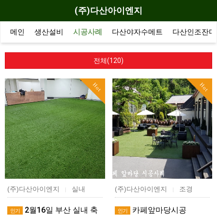
(주)다산아이엔지
메인
생산설비
시공사례
다산야자수메트
다산인조잔디
전체(120)
Hot
Hot
(주)다산아이엔지
실내
(주)다산아이엔지
조경
|
|
2월16일 부산 실내 축
카페앞마당시공
인기
인기