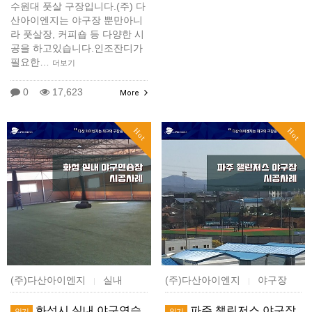
수원대 풋살 구장입니다.(주) 다
산아이엔지는 야구장 뿐만아니
라 풋살장, 커피숍 등 다양한 시
공을 하고있습니다.인조잔디가
필요한…
더보기
0
17,623
More
Hot
Hot
(주)다산아이엔지
실내
(주)다산아이엔지
야구장
|
|
화성시 실내 야구연습
파주 챌린저스 야구장
인기
인기