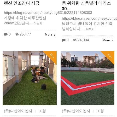
펜션 인조잔디 시공
동 위치한 신축빌라 테라스
30…
https://blog.naver.com/heekyung8316/222174508303
가평에 위치한 마루산펜션
https://blog.naver.com/heekyun
28mm인조잔디…
남양주시 별내동에 위치한 신축
더보기
빌라입니다.…
더보기
0
25,477
More
0
24,904
More
Hot
Hot
(주)다산아이엔지
조경
(주)다산아이엔지
조경
|
|