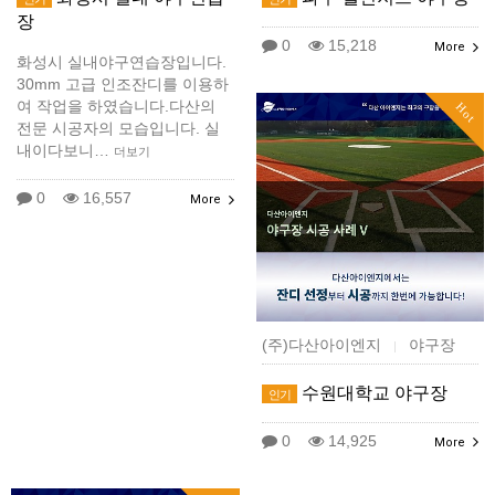
장
0
15,218
More
화성시 실내야구연습장입니다.
30mm 고급 인조잔디를 이용하
여 작업을 하였습니다.다산의
Hot
전문 시공자의 모습입니다. 실
내이다보니…
더보기
0
16,557
More
(주)다산아이엔지
야구장
|
수원대학교 야구장
인기
0
14,925
More