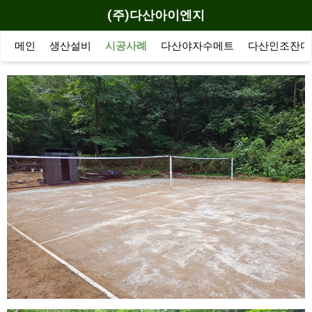
(주)다산아이엔지
메인
생산설비
시공사례
다산야자수메트
다산인조잔디