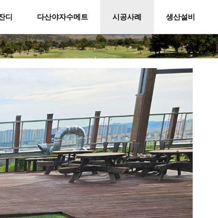
잔디
다산야자수메트
시공사례
생산설비