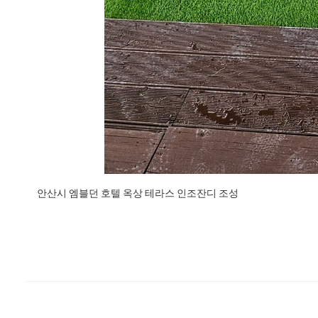
안산시 엠블던 호텔 옥상 테라스 인조잔디 조성