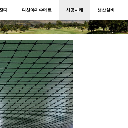
잔디
다산야자수메트
시공사례
생산설비