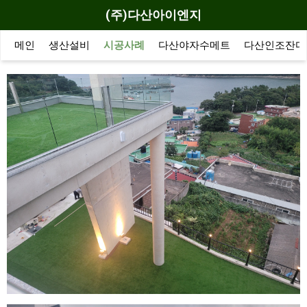
(주)다산아이엔지
메인
생산설비
시공사례
다산야자수메트
다산인조잔디