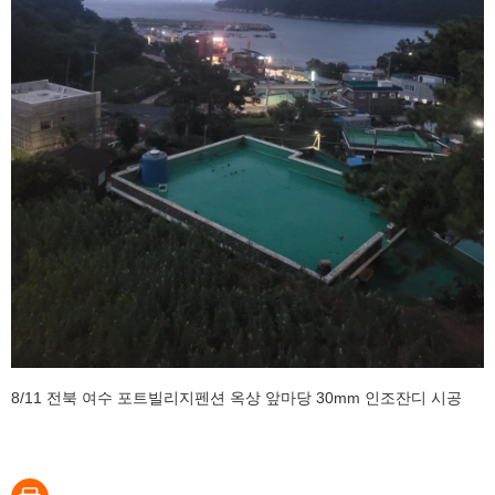
8/11 전북 여수 포트빌리지펜션 옥상 앞마당 30mm 인조잔디 시공