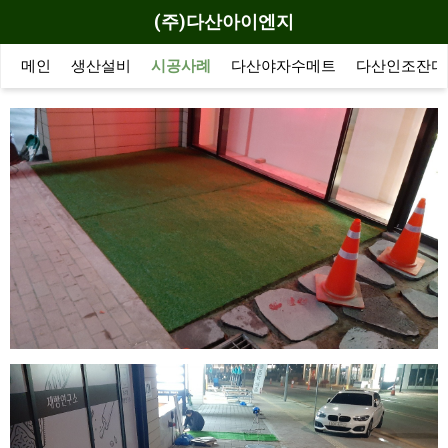
(주)다산아이엔지
메인
생산설비
시공사례
다산야자수메트
다산인조잔디