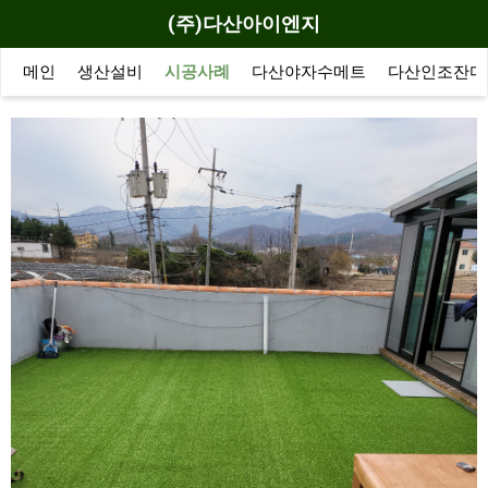
(주)다산아이엔지
메인
생산설비
시공사례
다산야자수메트
다산인조잔디