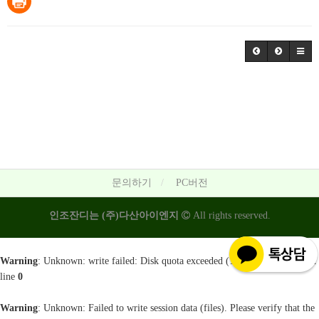
문의하기
PC버전
인조잔디는 (주)다산아이엔지
All rights reserved.
Warning
: Unknown: write failed: Disk quota exceeded (122) in
Unknown
on
line
0
Warning
: Unknown: Failed to write session data (files). Please verify that the