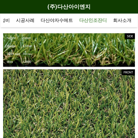
(주)다산아이엔지
산설비
시공사례
다산야자수메트
다산인조잔디
회사소개