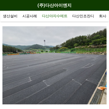
(주)다산아이엔지
생산설비
시공사례
다산야자수메트
다산인조잔디
회사