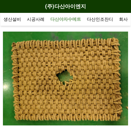
(주)다산아이엔지
생산설비
시공사례
다산야자수메트
다산인조잔디
회사